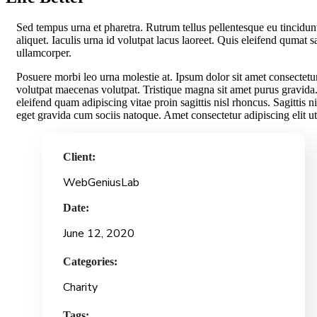
S
ed tempus urna et pharetra. Rutrum tellus pellentesque eu tincidunt 
aliquet. Iaculis urna id volutpat lacus laoreet. Quis eleifend qumat s
ullamcorper.
Posuere morbi leo urna molestie at. Ipsum dolor sit amet consectetur
volutpat maecenas volutpat. Tristique magna sit amet purus gravida. 
eleifend quam adipiscing vitae proin sagittis nisl rhoncus. Sagittis ni
eget gravida cum sociis natoque. Amet consectetur adipiscing elit ut
Client:
WebGeniusLab
Date:
June 12, 2020
Categories:
Charity
Tags: