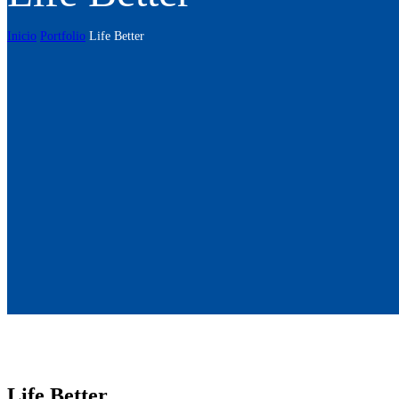
Inicio
Portfolio
Life Better
Life Better