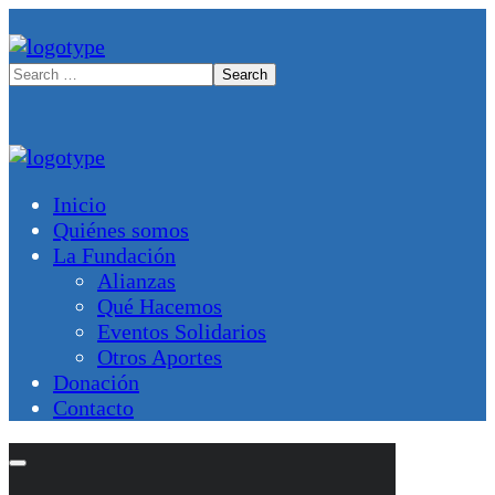
Inicio
Quiénes somos
La Fundación
Alianzas
Qué Hacemos
Eventos Solidarios
Otros Aportes
Donación
Contacto