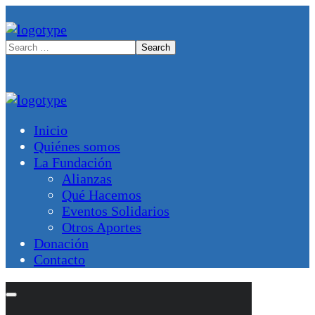
Inicio
Quiénes somos
La Fundación
Alianzas
Qué Hacemos
Eventos Solidarios
Otros Aportes
Donación
Contacto